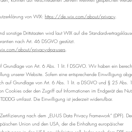
rden, können auf verschiedenen Servern weltweit gespeichert werde
hutzerklärung von WIX:
https://de.wix.com/about/privacy
.
 sonstige Drittstaaten wird laut WIX auf die Standardvertragsklaus
rantien nach Art. 46 DSGVO gestützt.
wix.com/about/privacy-dpa-users
.
 Grundlage von Art. 6 Abs. 1 lit. f DSGVO. Wir haben ein berechti
tellung unserer Website. Sofern eine entsprechende Einwilligung abg
eßlich auf Grundlage von Art. 6 Abs. 1 lit. a DSGVO und § 25 Abs.
on Cookies oder den Zugriff auf Informationen im Endgerät des Nutz
 TDDDG umfasst. Die Einwilligung ist jederzeit widerrufbar.
Zertifizierung nach dem „EU-US Data Privacy Framework“ (DPF). Der 
äischen Union und den USA, der die Einhaltung europäischer