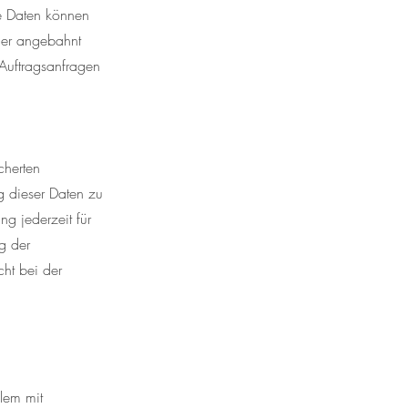
re Daten können
der angebahnt
 Auftragsanfragen
cherten
g dieser Daten zu
ng jederzeit für
g der
ht bei der
llem mit