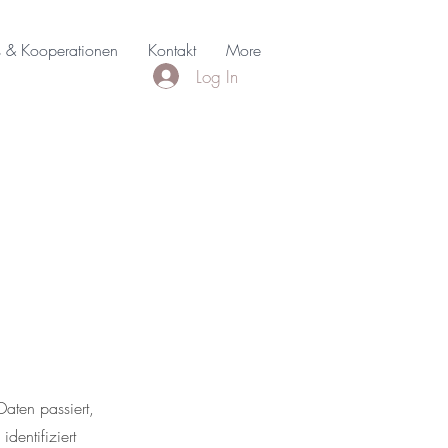
s & Kooperationen
Kontakt
More
Log In
aten passiert,
dentifiziert