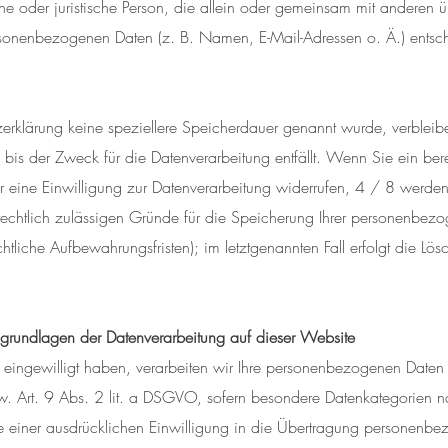
rliche oder juristische Person, die allein oder gemeinsam mit anderen
rsonenbezogenen Daten (z. B. Namen, E-Mail-Adressen o. Ä.) entsch
zerklärung keine speziellere Speicherdauer genannt wurde, verbleibe
is der Zweck für die Datenverarbeitung entfällt. Wenn Sie ein bere
eine Einwilligung zur Datenverarbeitung widerrufen, 4 / 8 werden
 rechtlich zulässigen Gründe für die Speicherung Ihrer personenbez
chtliche Aufbewahrungsfristen); im letztgenannten Fall erfolgt die Lö
grundlagen der Datenverarbeitung auf dieser Website
g eingewilligt haben, verarbeiten wir Ihre personenbezogenen Date
. Art. 9 Abs. 2 lit. a DSGVO, sofern besondere Datenkategorien n
 einer ausdrücklichen Einwilligung in die Übertragung personenbe