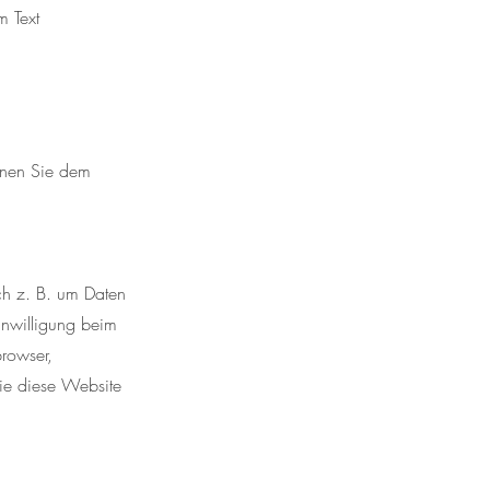
m Text
önnen Sie dem
ch z. B. um Daten
inwilligung beim
browser,
Sie diese Website