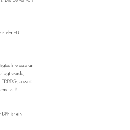
n. Die Server von
eln der EU-
gtes Interesse an
efragt wurde,
 1 TDDDG, soweit
ers (z. B.
DPF ist ein