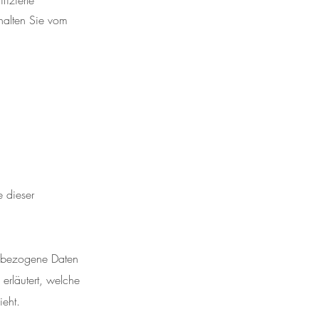
fizierte
rhalten Sie vom
 dieser
nbezogene Daten
erläutert, welche
ieht.