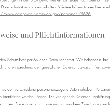
rbeitungen in den USA gewährleisten soll. Jedes nach dem DPF zerti
e Datenschutzstandards einzuhalten. Weitere Informationen hierzu e
s://www.dataprivacyframework.gov/participant/5626
.
nweise und Pflichtinformationen
den Schutz Ihrer persönlichen Daten sehr ernst. Wir behandeln Ihre
h und entsprechend den gesetzlichen Datenschutzvorschriften sowie
, werden verschiedene personenbezogene Daten erhoben. Persone
h identifiziert werden können. Die vorliegende Datenschutzerklärung 
e nutzen. Sie erläutert auch, wie und zu welchem Zweck das gesch